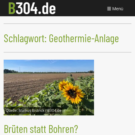
Menü
Schlagwort:
Geothermie-Anlage
Quelle:
Markus Bistrick / B304.de
Brüten statt Bohren?