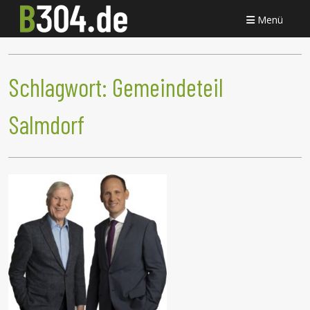
Menü
Schlagwort:
Gemeindeteil
Salmdorf