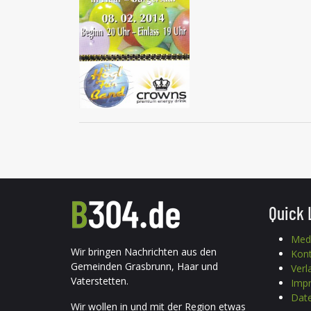
Quick 
Med
Wir bringen Nachrichten aus den
Kon
Gemeinden Grasbrunn, Haar und
Verl
Vaterstetten.
Imp
Date
Wir wollen in und mit der Region etwas