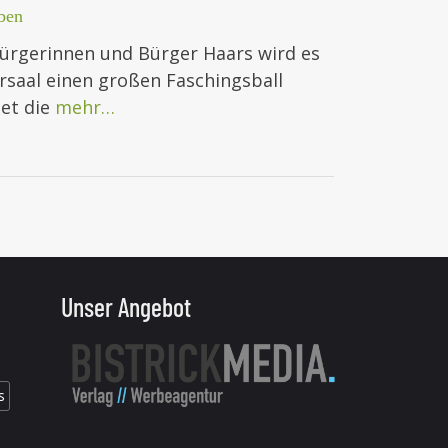
ben
Bürgerinnen und Bürger Haars wird es
rsaal einen großen Faschingsball
det die
mehr…
Unser Angebot
s