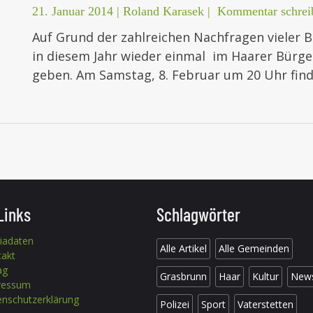
21. Januar 2014
|
Roland Karasek
|
Kommentar schrei
Auf Grund der zahlreichen Nachfragen vieler 
in diesem Jahr wieder einmal im Haarer Bürge
geben. Am Samstag, 8. Februar um 20 Uhr fin
Links
Schlagwörter
iadaten
Alle Artikel
Alle Gemeinden
takt
ag
Grasbrunn
Haar
Kultur
New
ressum
nschutzerklärung
Polizei
Sport
Vaterstetten