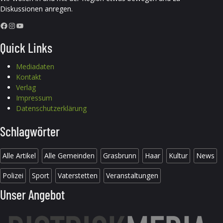
Diskussionen anregen.
Facebook
Instagram
YouTube
Quick Links
Mediadaten
Kontakt
Verlag
Impressum
Datenschutzerklärung
Schlagwörter
Alle Artikel
Alle Gemeinden
Grasbrunn
Haar
Kultur
News
Polizei
Sport
Vaterstetten
Veranstaltungen
Unser Angebot