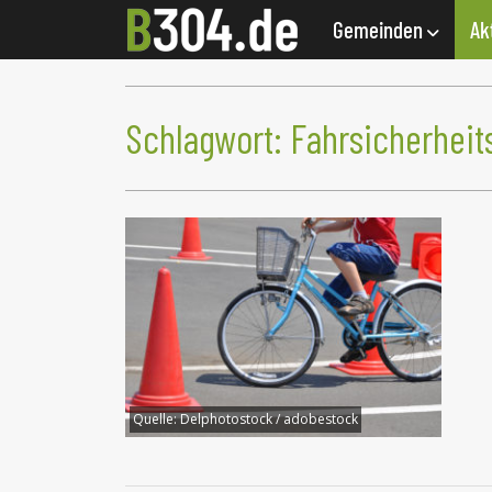
Gemeinden
Ak
Schlagwort:
Fahrsicherheit
Quelle:
Delphotostock / adobestock