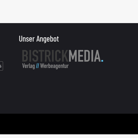
Unser Angebot
s