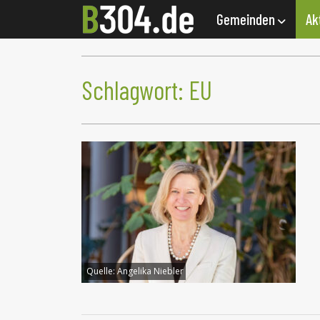
Gemeinden
Ak
Schlagwort:
EU
Quelle:
Angelika Niebler