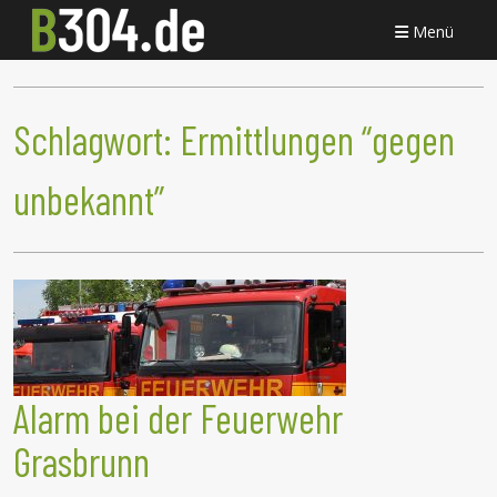
Menü
Schlagwort:
Ermittlungen “gegen
unbekannt”
Alarm bei der Feuerwehr
Grasbrunn