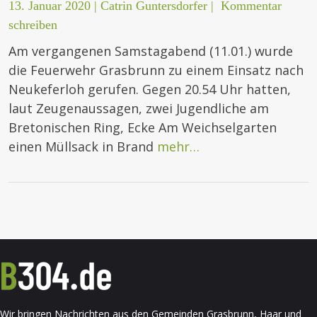
13. Januar 2020
|
Catrin Guntersdorfer
|
Kommentar
schreiben
Am vergangenen Samstagabend (11.01.) wurde
die Feuerwehr Grasbrunn zu einem Einsatz nach
Neukeferloh gerufen. Gegen 20.54 Uhr hatten,
laut Zeugenaussagen, zwei Jugendliche am
Bretonischen Ring, Ecke Am Weichselgarten
einen Müllsack in Brand
mehr…
Wir bringen Nachrichten aus den Gemeinden Grasbrunn, Haar und