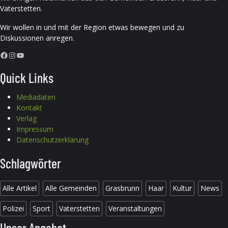
Vaterstetten.
Wir wollen in und mit der Region etwas bewegen und zu
Diskussionen anregen.
Facebook
Instagram
YouTube
Quick Links
Mediadaten
Kontakt
Verlag
Impressum
Datenschutzerklärung
Schlagwörter
Alle Artikel
Alle Gemeinden
Grasbrunn
Haar
Kultur
News
Polizei
Sport
Vaterstetten
Veranstaltungen
Unser Angebot