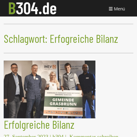
Menü
Schlagwort:
Erfogreiche Bilanz
Erfolgreiche Bilanz
27. September 2023
|
b304
|
Kommentar schreiben