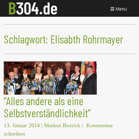
Menü
Schlagwort:
Elisabth Rohrmayer
“Alles andere als eine
Selbstverständlichkeit”
13. Januar 2014
|
Markus Bistrick
|
Kommentar
schreiben