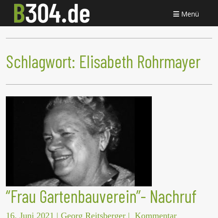
Menü
Schlagwort:
Elisabeth Rohrmayer
“Frau Gartenbauverein”- Nachruf
16. Juni 2021
|
Georg Reitsberger
|
Kommentar