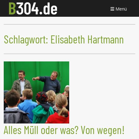
Menü
Schlagwort:
Elisabeth Hartmann
Alles Müll oder was? Von wegen!