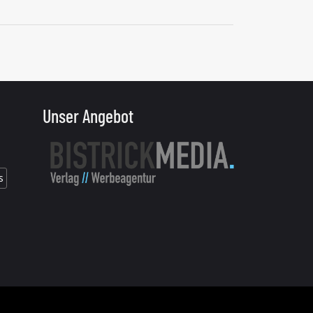
Unser Angebot
s