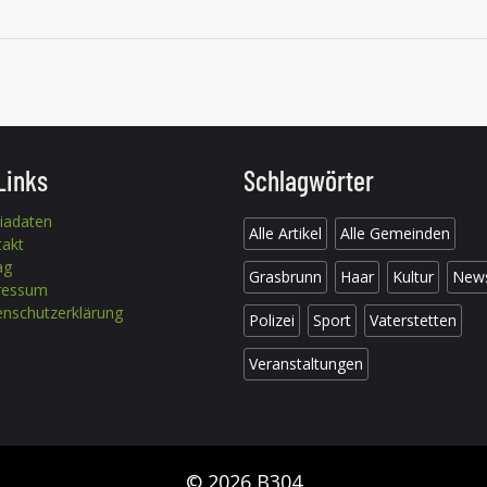
Links
Schlagwörter
iadaten
Alle Artikel
Alle Gemeinden
takt
ag
Grasbrunn
Haar
Kultur
New
ressum
nschutzerklärung
Polizei
Sport
Vaterstetten
Veranstaltungen
© 2026 B304