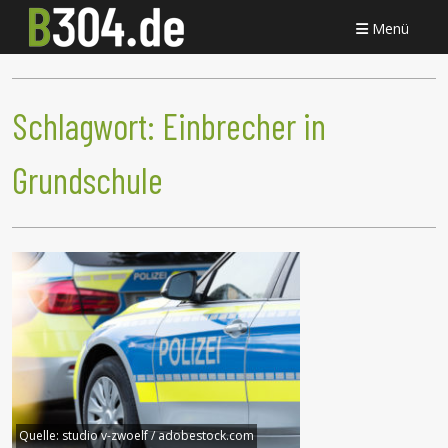
Menü
Schlagwort:
Einbrecher in
Grundschule
Quelle:
studio v-zwoelf / adobestock.com