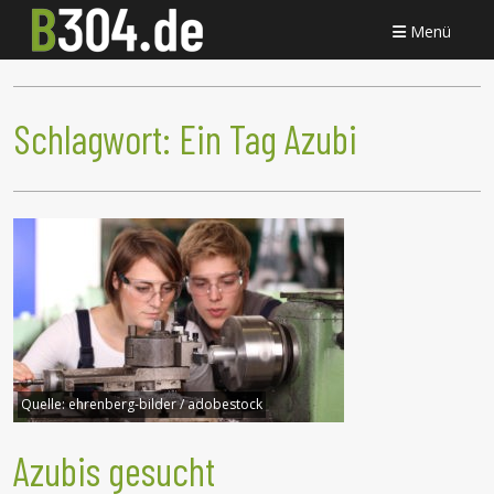
Menü
Schlagwort:
Ein Tag Azubi
Quelle:
ehrenberg-bilder / adobestock
Azubis gesucht