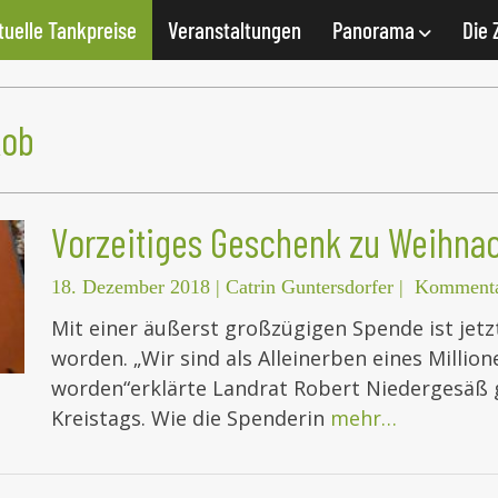
tuelle Tankpreise
Veranstaltungen
Panorama
Die 
kob
Vorzeitiges Geschenk zu Weihna
18. Dezember 2018
|
Catrin Guntersdorfer
|
Kommenta
Mit einer äußerst großzügigen Spende ist jetzt
worden. „Wir sind als Alleinerben eines Milli
worden“erklärte Landrat Robert Niedergesäß g
Kreistags. Wie die Spenderin
mehr…