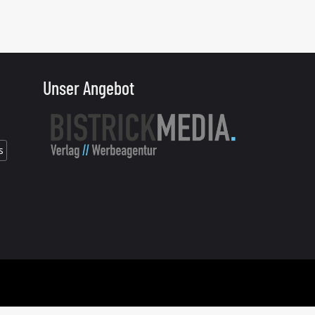
Unser Angebot
s