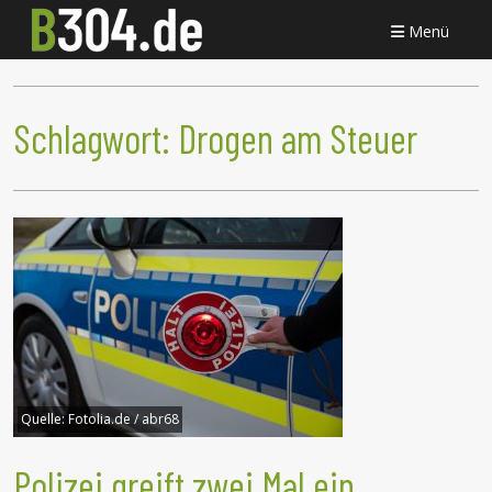
Menü
Schlagwort:
Drogen am Steuer
Quelle:
Fotolia.de / abr68
Polizei greift zwei Mal ein