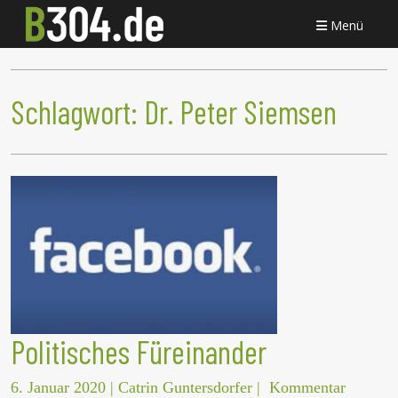
Menü
Schlagwort:
Dr. Peter Siemsen
Politisches Füreinander
6. Januar 2020
|
Catrin Guntersdorfer
|
Kommentar