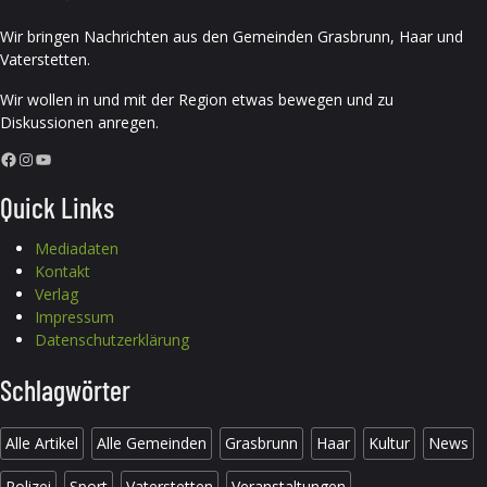
Wir bringen Nachrichten aus den Gemeinden Grasbrunn, Haar und
Vaterstetten.
Wir wollen in und mit der Region etwas bewegen und zu
Diskussionen anregen.
Facebook
Instagram
YouTube
Quick Links
Mediadaten
Kontakt
Verlag
Impressum
Datenschutzerklärung
Schlagwörter
Alle Artikel
Alle Gemeinden
Grasbrunn
Haar
Kultur
News
Polizei
Sport
Vaterstetten
Veranstaltungen