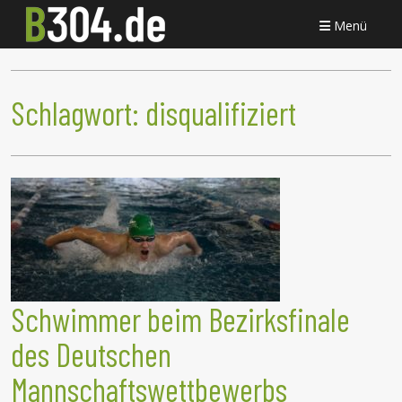
Menü
Schlagwort:
disqualifiziert
Schwimmer beim Bezirksfinale
des Deutschen
Mannschaftswettbewerbs