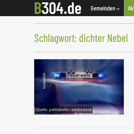
Gemeinden
Ak
Schlagwort:
dichter Nebel
Quelle:
pattilabelle / adobestock