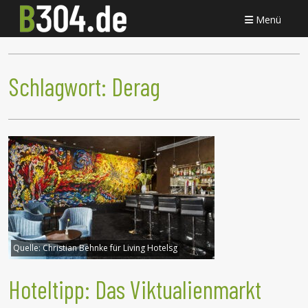
Menü
Schlagwort:
Derag
Quelle:
Christian Behnke für Living Hotelsg
Hoteltipp: Das Viktualienmarkt