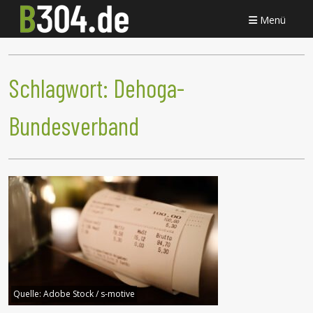
Menü
Schlagwort:
Dehoga-
Bundesverband
Quelle:
Adobe Stock / s-motive