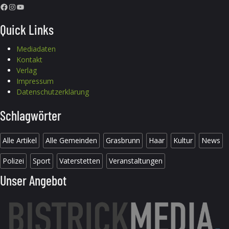
Facebook
Instagram
YouTube
Quick Links
Mediadaten
Kontakt
Verlag
Impressum
Datenschutzerklärung
Schlagwörter
Alle Artikel
Alle Gemeinden
Grasbrunn
Haar
Kultur
News
Polizei
Sport
Vaterstetten
Veranstaltungen
Unser Angebot