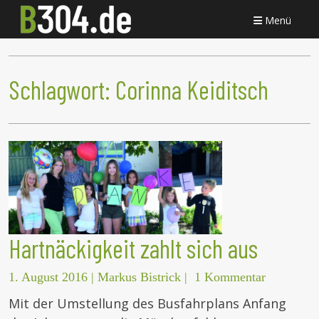
Menü
Schlagwort:
Corinna Keiditsch
Hartnäckigkeit zahlt sich aus
1. August 2016
|
Markus Bistrick
|
1 Kommentar
Mit der Umstellung des Busfahrplans Anfang