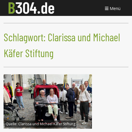
Menü
Schlagwort:
Clarissa und Michael
Käfer Stiftung
Quelle:
Clarissa und Michael Käfer Stiftung