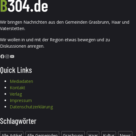
Wir bringen Nachrichten aus den Gemeinden Grasbrunn, Haar und
Vaterstetten.
Wir wollen in und mit der Region etwas bewegen und zu
Diskussionen anregen.
Facebook
Instagram
YouTube
Quick Links
Mediadaten
Kontakt
Verlag
Impressum
Datenschutzerklärung
Schlagwörter
Alle Artikel
Alle Gemeinden
Grasbrunn
Haar
Kultur
News