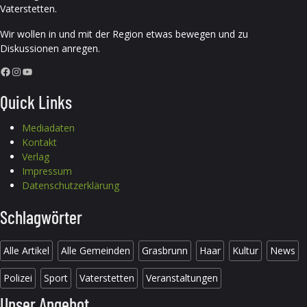
Vaterstetten.
Wir wollen in und mit der Region etwas bewegen und zu
Diskussionen anregen.
Facebook
Instagram
YouTube
Quick Links
Mediadaten
Kontakt
Verlag
Impressum
Datenschutzerklärung
Schlagwörter
Alle Artikel
Alle Gemeinden
Grasbrunn
Haar
Kultur
News
Polizei
Sport
Vaterstetten
Veranstaltungen
Unser Angebot