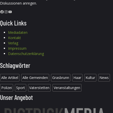
Diskussionen anregen.
Facebook
Instagram
YouTube
Quick Links
Mediadaten
Kontakt
Verlag
Impressum
Datenschutzerklärung
Schlagwörter
Alle Artikel
Alle Gemeinden
Grasbrunn
Haar
Kultur
News
Polizei
Sport
Vaterstetten
Veranstaltungen
Unser Angebot