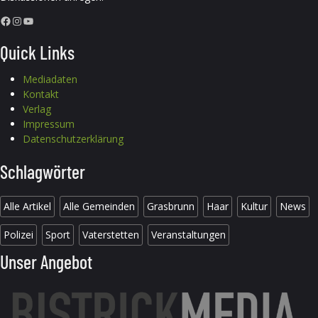
Facebook
Instagram
YouTube
Quick Links
Mediadaten
Kontakt
Verlag
Impressum
Datenschutzerklärung
Schlagwörter
Alle Artikel
Alle Gemeinden
Grasbrunn
Haar
Kultur
News
Polizei
Sport
Vaterstetten
Veranstaltungen
Unser Angebot