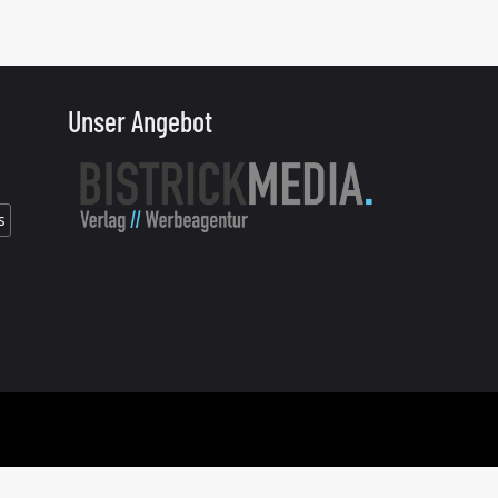
Unser Angebot
s