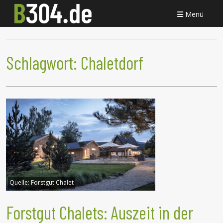
Menü
Schlagwort:
Chaletdorf
Quelle:
Forstgut Chalet
Forstgut Chalets: Auszeit in der