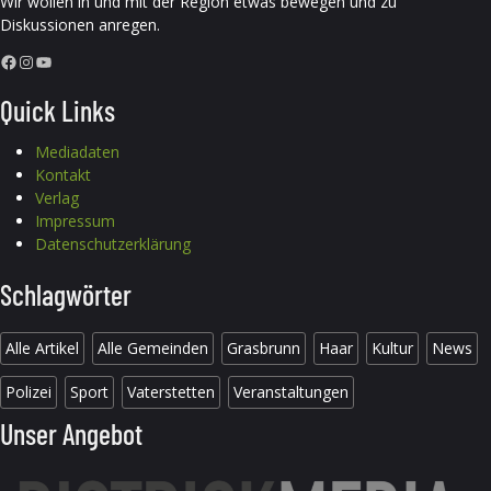
Wir wollen in und mit der Region etwas bewegen und zu
Diskussionen anregen.
Facebook
Instagram
YouTube
Quick Links
Mediadaten
Kontakt
Verlag
Impressum
Datenschutzerklärung
Schlagwörter
Alle Artikel
Alle Gemeinden
Grasbrunn
Haar
Kultur
News
Polizei
Sport
Vaterstetten
Veranstaltungen
Unser Angebot