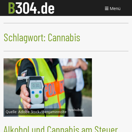
Menü
Schlagwort:
Cannabis
Quelle:
Adobe Stock / benjaminnolte
Alkohol und Cannabis am Steuer