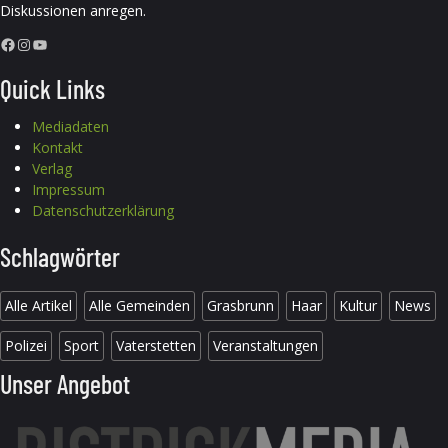
Diskussionen anregen.
Facebook
Instagram
YouTube
Quick Links
Mediadaten
Kontakt
Verlag
Impressum
Datenschutzerklärung
Schlagwörter
Alle Artikel
Alle Gemeinden
Grasbrunn
Haar
Kultur
News
Polizei
Sport
Vaterstetten
Veranstaltungen
Unser Angebot