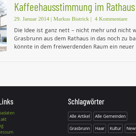
Kaffeehausstimmung im Rathaus
29. Januar 2014
|
Markus Bistrick
|
4 Kommentare
Die Idee ist ganz nett – nicht mehr und nicht
Grasbrunn aus dem Rathaus in das noch zu b
könnte in dem freiwerdenden Raum ein neuer 
Links
Schlagwörter
iadaten
Alle Artikel
Alle Gemeinden
takt
ag
Grasbrunn
Haar
Kultur
New
ressum