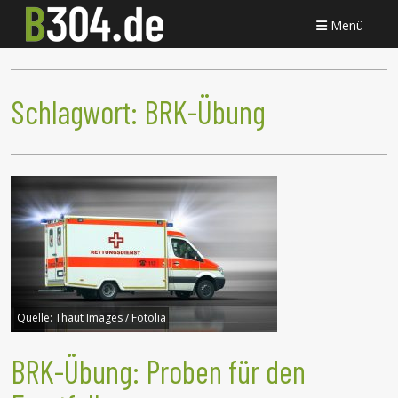
Menü
Schlagwort:
BRK-Übung
Quelle:
Thaut Images / Fotolia
BRK-Übung: Proben für den