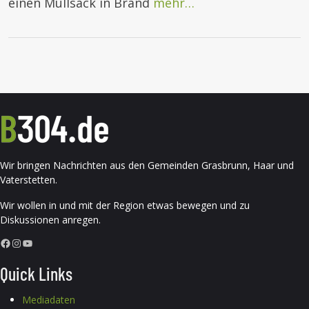
einen Müllsack in Brand
mehr…
Wir bringen Nachrichten aus den Gemeinden Grasbrunn, Haar und
Vaterstetten.
Wir wollen in und mit der Region etwas bewegen und zu
Diskussionen anregen.
Facebook
Instagram
YouTube
Quick Links
Mediadaten