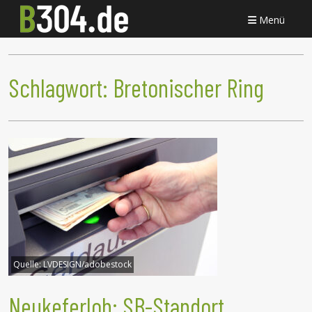
Menü
Schlagwort:
Bretonischer Ring
Quelle:
LVDESIGN/adobestock
Neukeferloh: SB-Standort