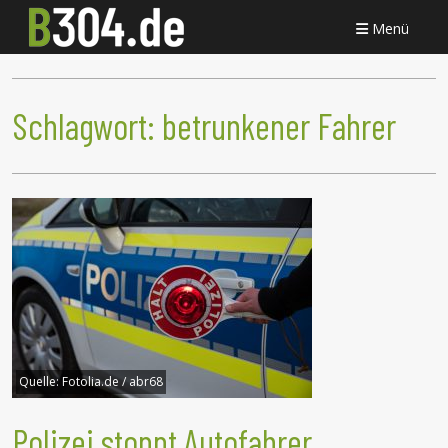
Menü
Schlagwort:
betrunkener Fahrer
Quelle:
Fotolia.de / abr68
Polizei stoppt Autofahrer