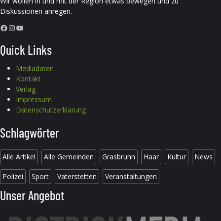
Wir wollen in und mit der Region etwas bewegen und zu
Diskussionen anregen.
Facebook
Instagram
YouTube
Quick Links
Mediadaten
Kontakt
Verlag
Impressum
Datenschutzerklärung
Schlagwörter
Alle Artikel
Alle Gemeinden
Grasbrunn
Haar
Kultur
News
Polizei
Sport
Vaterstetten
Veranstaltungen
Unser Angebot