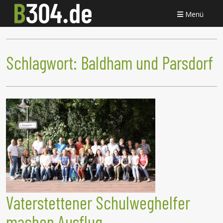
Menü
Schlagwort:
Baldham und Parsdorf
Vaterstettener Schulweghelfer
machen Ausflug