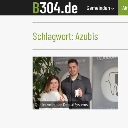
Gemeinden
Ak
Schlagwort:
Azubis
Quelle:
American Dental Systems