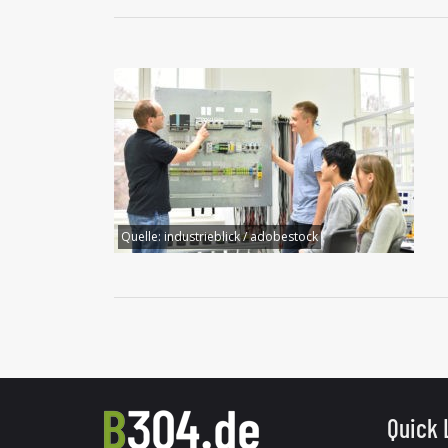
Quelle:
industrieblick / adobestock
Quick 