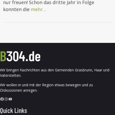
nur freuen! Schon das dritte Jahr in Folge
konnten die
mehr…
Wir bringen Nachrichten aus den Gemeinden Grasbrunn, Haar und
Vaterstetten.
Wir wollen in und mit der Region etwas bewegen und zu
Diskussionen anregen.
Facebook
Instagram
YouTube
Quick Links