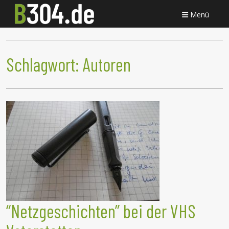
Menü
Schlagwort:
Autoren
“Netzgeschichten” bei der VHS