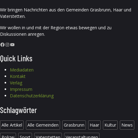
Wir bringen Nachrichten aus den Gemeinden Grasbrunn, Haar und
Vaterstetten.
Wir wollen in und mit der Region etwas bewegen und zu
Diskussionen anregen.
Facebook
Instagram
YouTube
Quick Links
Mediadaten
Kontakt
Verlag
Impressum
Datenschutzerklärung
Schlagwörter
Alle Artikel
Alle Gemeinden
Grasbrunn
Haar
Kultur
News
Polizei
Sport
Vaterstetten
Veranstaltungen