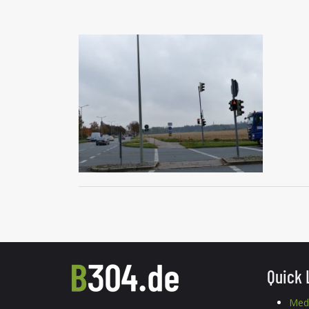
Quick 
Med