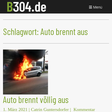
Menü
Schlagwort:
Auto brennt aus
Auto brennt völlig aus
1. März 2021
|
Catrin Guntersdorfer
|
Kommentar