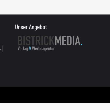
Unser Angebot
s