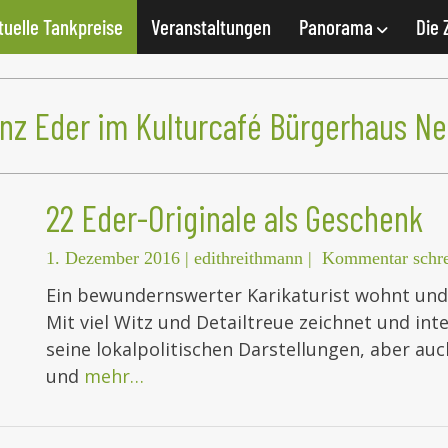
tuelle Tankpreise
Veranstaltungen
Panorama
Die 
anz Eder im Kulturcafé Bürgerhaus N
22 Eder-Originale als Geschenk
1. Dezember 2016
|
edithreithmann
|
Kommentar schr
Ein bewundernswerter Karikaturist wohnt und 
Mit viel Witz und Detailtreue zeichnet und int
seine lokalpolitischen Darstellungen, aber au
und
mehr…