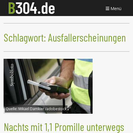
Menü
Schlagwort:
Ausfallerscheinungen
Quelle:
Mikael Damkier /adobestock
Nachts mit 1,1 Promille unterwegs