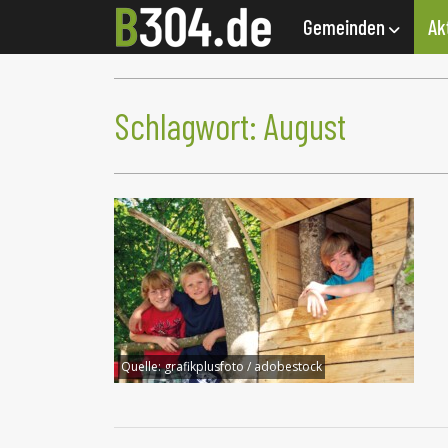
Gemeinden
Ak
Schlagwort:
August
Quelle:
grafikplusfoto / adobestock