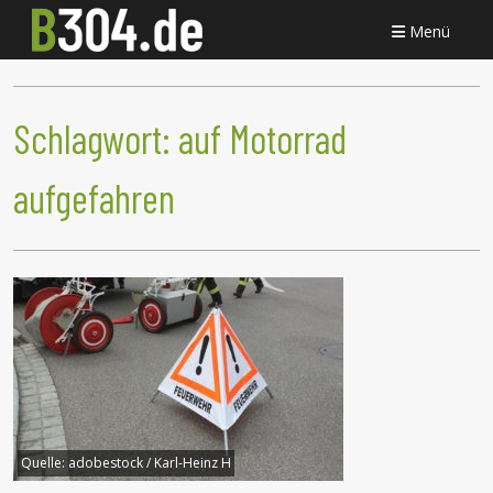
Menü
Schlagwort:
auf Motorrad
aufgefahren
Quelle:
adobestock / Karl-Heinz H