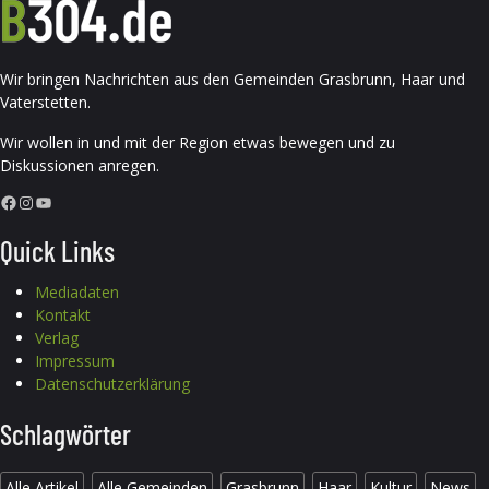
Wir bringen Nachrichten aus den Gemeinden Grasbrunn, Haar und
Vaterstetten.
Wir wollen in und mit der Region etwas bewegen und zu
Diskussionen anregen.
Facebook
Instagram
YouTube
Quick Links
Mediadaten
Kontakt
Verlag
Impressum
Datenschutzerklärung
Schlagwörter
Alle Artikel
Alle Gemeinden
Grasbrunn
Haar
Kultur
News