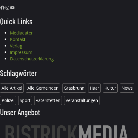
Facebook
Instagram
YouTube
Quick Links
Mediadaten
Kontakt
Verlag
Impressum
Datenschutzerklärung
Schlagwörter
Alle Artikel
Alle Gemeinden
Grasbrunn
Haar
Kultur
News
Polizei
Sport
Vaterstetten
Veranstaltungen
Unser Angebot