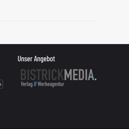
Unser Angebot
s