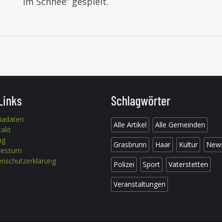
im Schnee“ gespielt.
Links
Schlagwörter
iadaten
Alle Artikel
Alle Gemeinden
takt
ag
Grasbrunn
Haar
Kultur
New
ressum
nschutzerklärung
Polizei
Sport
Vaterstetten
Veranstaltungen