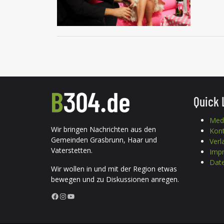
Quick 
Med
Wir bringen Nachrichten aus den
Kon
Gemeinden Grasbrunn, Haar und
Verl
Vaterstetten.
Imp
Date
Wir wollen in und mit der Region etwas
bewegen und zu Diskussionen anregen.
Facebook
Instagram
YouTube