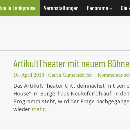
tuelle Tankpreise
Veranstaltungen
Panorama
Die 
ArtikultTheater mit neuem Bühn
16. April 2018
|
Catrin Guntersdorfer
|
Kommentar sch
Das ArtikultTheater tritt demnächst mit sei
House” im Bürgerhaus Neukeferloh auf. In de
Programm steht, wird der Frage nachgegange
wieder
mehr…