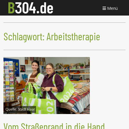
Menü
Schlagwort:
Arbeitstherapie
Quelle:
Stadt Haar
Vom Straßenrand in die Hand